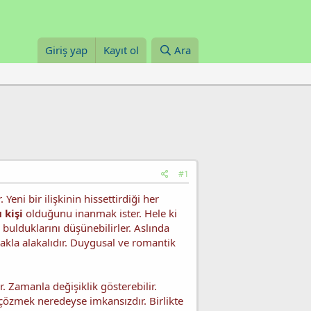
Giriş yap
Kayıt ol
Ara
#1
Yeni bir ilişkinin hissettirdiği her
 kişi
olduğunu inanmak ister. Hele ki
bulduklarını düşünebilirler. Aslında
makla alakalıdır. Duygusal ve romantik
. Zamanla değişiklik gösterebilir.
 çözmek neredeyse imkansızdır. Birlikte