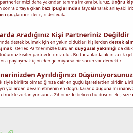
partnerlerimizi daha yakından tanıma imkanı buluruz.
Doğru kiş
en sonra ortaya çıkan bazı
ipuçlarından
faydalanarak anlayabiliriz
en ipuçlarını sizler için derledik.
rda Aradığınız Kişi Partneriniz Değildir
arında destek bulmak için en yakın oldukları kişilerden
destek al
aşmak
isterler. Partnerimizle kurulan
duygusal yakınlığı
da dikka
uğumuz kişiler partnerlerimiz olur. Bu tür anlarda aklınıza ilk gele
ınızı paylaşmak içinizden gelmiyorsa bir sorun var demektir.
tnerinizden Ayrıldığınızı Düşünüyorsunuz
şiyle birlikte olmadığınıza dair en güçlü işaretlerden biridir. Birl
rı yollardan devam etmenin en doğru karar olduğuna mı inanıyor
etmekte zorlanıyorsunuz. Zihninizde beliren bu düşünceler, size
tsApp
E-posta
Link