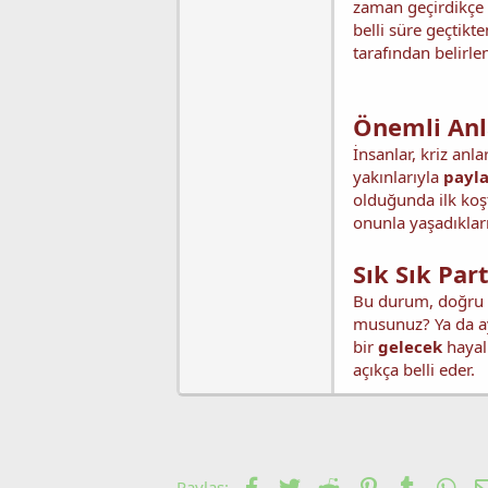
zaman geçirdikçe 
i
belli süre geçtikt
tarafından belirlen
Önemli Anla
İnsanlar, kriz anl
yakınlarıyla
payl
olduğunda ilk koşt
onunla yaşadıklar
Sık Sık Par
Bu durum, doğru ki
musunuz? Ya da ay
bir
gelecek
hayal 
açıkça belli eder.
Facebook
Twitter
Reddit
Pinterest
Tumblr
Wha
Paylaş: