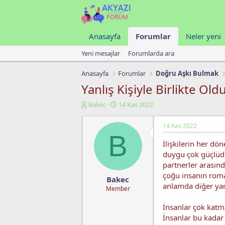
Anasayfa
Forumlar
Neler yeni
Yeni mesajlar
Forumlarda ara
Anasayfa
Forumlar
Doğru Aşkı Bulmak
Yanlış Kişiyle Birlikte O
K
B
Bakec
14 Kas 2022
o
a
n
ş
14 Kas 2022
u
l
B
y
a
İlişkilerin her dön
u
n
duygu çok güçlüdür
b
g
partnerler arasınd
a
ı
çoğu insanın roman
ş
ç
Bakec
l
t
anlamda diğer yar
Member
a
a
t
r
İnsanlar çok katm
a
i
İnsanlar bu kadar
n
h